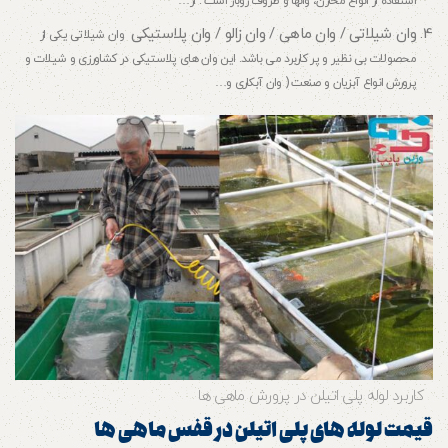
استفاده از انواع مخازن، وانها و ظروف روباز است . از…
وان شیلاتی / وان ماهی / وان زالو / وان پلاستیکی
وان شیلاتی یکی از
محصولات بی نظیر و پر کاربرد می باشد. این وان های پلاستیکی در کشاورزی و شیلات و
پرورش انواع آبزیان و صنعت ( وان آبکاری و…
کاربرد لوله پلی اتیلن در پرورش ماهی ها
قیمت لوله های پلی اتیلن در قفس ماهی ها