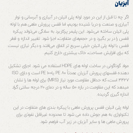
آبزیان
اگر چه تا قبل از این در مورد لوله پلی اتیلن در آبیاری و آبرسانی و نوار
آبیاری و صنعت و دریا شنیده بودیم، اما قفس پرورش ماهی هم با لوله
پلی اتیلن ساخته می‌شود. این پلیمر پرکاربرد به سادگی می‌تواند پیکره
قفس را در بر بگیرد و در حجم‌های متفاوت، اجرا شود. تغییر اندازه و قطر
قفس با لوله پلی اتیلن خیلی سریع تر اتفاق می‌افتد و دیگر نیازی نیست
که برای افزایش مساحت، خاک بیشتری خارج کنیم.
مواد گوناگونی در ساخت لوله های HDPE استفاده می شود. اجزای تشکیل
دهنده قفس‎های پرورش آبزیان‎ عمدتاً PE 80 یاPE 100 است و دارای ISO
4427 است، که حداقل مقاومت مورد نیاز (MRS) برای لوله ‎ها را نشان
می‎دهد که این مقاومت در بازه 50 ساله و در دمای 20 درجه سانتی گراد
اندازه گیری گردیده.
لوله پلی اتیلن قفس پرورش ماهی با پیکره بندی های متفاوت در این
تکنولوژی به هم جوش داده می شود تا محدوده غیرقابل نفوذی برای
پرورش ماهی ها و سایر آبزیان در زیر آب فراهم شود.