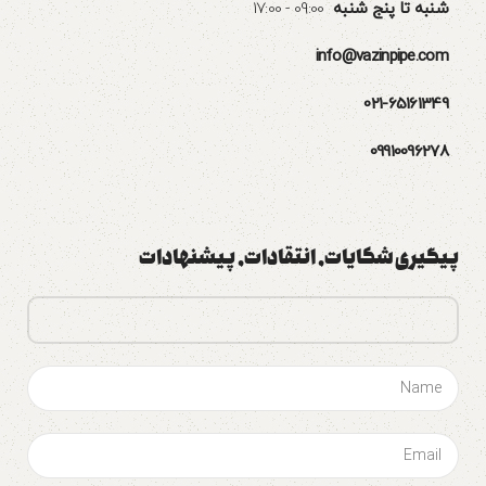
شنبه تا پنج شنبه
09:00 - 17:00
info@vazinpipe.com
021-65161349
09910096278
پیگیری شکایات٬ انتقادات٬ پیشنهادات