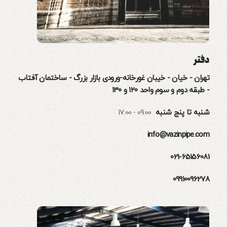
دفتر
تهران - خیان - خیبان غورخانه-ورودی بازار بزرگ - ساختمان آفتاب
- طبقه دوم و سوم واحد ۱۲۰ و ۱۳۰
شنبه تا پنج شنبه
09:00 - 17:00
info@vazinpipe.com
021-65156081
09910096278