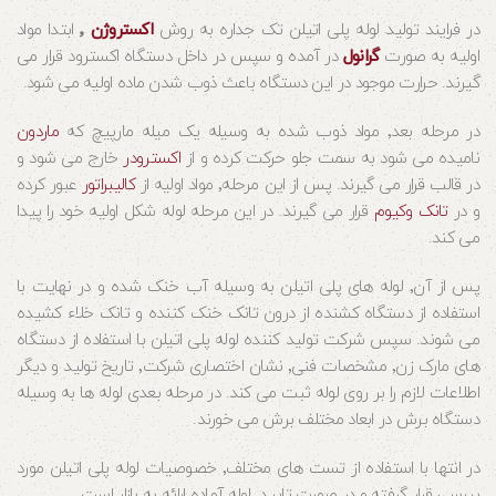
در فرایند تولید لوله پلی اتیلن تک جداره به روش
اکستروژن
٬
ابتدا مواد
اولیه به صورت
گرانول
در آمده و سپس در داخل دستگاه اکسترود قرار می
گیرند. حرارت موجود در این دستگاه باعث ذوب شدن ماده اولیه می شود.
در مرحله بعد٬ مواد ذوب شده به وسیله یک میله مارپیچ که
ماردون
نامیده می شود به سمت جلو حرکت کرده و از
اکسترودر
خارج می شود و
در قالب قرار می گیرند. پس از این مرحله٬ مواد اولیه از
کالیبراتور
عبور کرده
و در
تانک وکیوم
قرار می گیرند. در این مرحله لوله شکل اولیه خود را پیدا
می کند.
پس از آن٬ لوله های پلی اتیلن به وسیله آب خنک شده و در نهایت با
استفاده از دستگاه کشنده از درون تانک خنک کننده و تانک خلاء کشیده
می شوند. سپس شرکت تولید کننده لوله پلی اتیلن با استفاده از دستگاه
های مارک زن٬ مشخصات فنی٬ نشان اختصاری شرکت٬ تاریخ تولید و دیگر
اطلاعات لازم را بر روی لوله ثبت می کند. در مرحله بعدی لوله ها به وسیله
دستگاه برش در ابعاد مختلف برش می خورند.
در انتها با استفاده از تست های مختلف٬ خصوصیات لوله پلی اتیلن مورد
بررسی قرار گرفته و در صورت تایید٬ لوله آماده ارائه به بازار است.