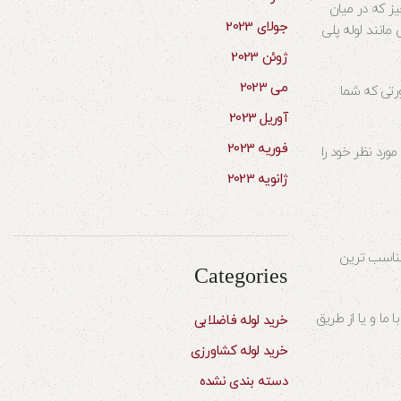
ز که در میان
جولای 2023
لی اتیلن از هر نوعی مانند لوله پلی
ژوئن 2023
می 2023
دشواری است بهترین راه برای شناخت بازار٬ شناخت فروشندگان معتبر است٬ زیرا درصورتی که شما
آوریل 2023
فوریه 2023
ورد نظر خود را
ژانویه 2023
 بهترین کیفییت را با مناسب ترین
Categories
ما و یا از طریق
خرید لوله فاضلابی
خرید لوله کشاورزی
دسته بندی نشده