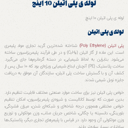
لوله ی پلی اتیلن 10 اینچ
لوله ی پلی اتیلن 10 اینچ
لوله ی پلی اتیلن
پلی اتیلن (Poly Ethylene)
شناخته شده‌‌ترین گرید تجاری مواد پلیمری
است. این ماده از گاز اتیلن (C
H
) و در طی فرآیند پلیمریزاسیون ساخته
2
4
می‌شود. بنابراین به لحاظ شیمیایی، در دسته گرمانرم‌ها جای می‌گیرد.
ساخت پلاستیک (PE) آنچنان ابداع شیمیایی ویژه‌ای بود که 10 سال پس از
کشف آن و با گسترش ساخت پلی اتیلن، سازندگان آن موفق به دریافت
جایزه نوبل شیمی شدند.
خواص پلی اتیلن نیز برای ساخت موارد صنعتی مختلف قابلیت تنظیم دارد.
بدین صورت که توسط کاتالیست و شیوه‌ی پلیمریزاسیون، امکان تنظیم
خواص مختلفی همچون درجه شاخه‌ای و شبکه‌ای شدن، میزان فشردگی،
بلورینگی، دانسیته یا چگالی، شاخص جریان مذاب، وزن مولکولی و توزیع
وزن مولکولی آن وجود دارد. در قیاس با پلیمرهای تجاری دیگر، پلاستیک‌ها
ساختاری بسیار ساده‌‌‎تر دارند.