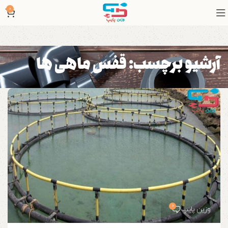
0
آرشیو برچسب: قفس ماهی ها
0
وزین پایپ