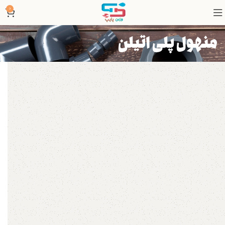
0
منهول پلی اتیلن