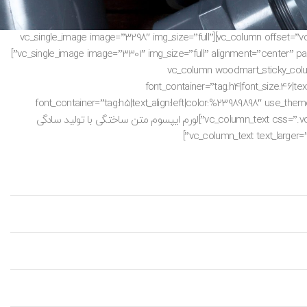
[vc_row equal_height=”yes” content_placement=”top” css=”.vc_custom_1481476949915{margin-bottom: 5vh !important;}”][vc_column offset=”vc_col-lg-8 vc_col-md-8″][vc_single_image image=”3298″ img_size=”full”
alignment=”center” parallax_scroll=”no”][vc_single_image image=”3303″ img_size=”full” alignment=”center” parallax_scroll=”no”][vc_single_image image=”3301″ img_size=”full” alignment=”center” parallax_scroll=”no”]
[vc_single_image image=”3293″ img_size=”full” alignment=”center” parallax
cs=”نوار کاری مهم” font_container=”tag:h4|font_size:46|text_align:left” use_theme_fonts=”yes”
css=”.vc_custom_1589893961371{margin-bottom: 0px !=”جزئیات موجود با هر نسخه ی نمایشی” font_container=”tag:h5|text_align:left|color:%23989898″ use_theme_fonts=”yes”
css=”.vc_custom_1589893987248{margin-bottom: 25px !important;}”][vc_column_text css=”.vc_custom_1589893999251{margin-bottom: 20px !important;}” text_larger=”no”]لورم ایپسوم متن ساختگی با تولید سادگی