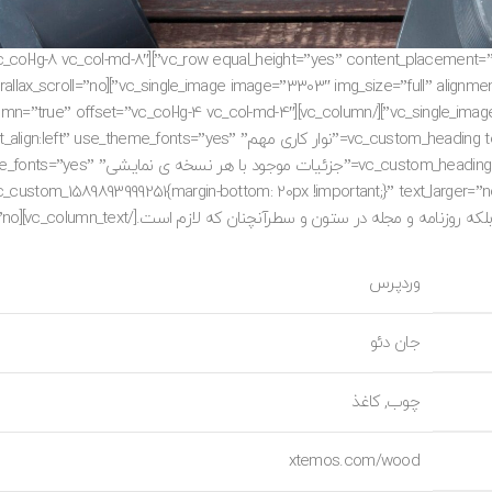
_scroll=”no”][/vc_column][vc_column woodmart_sticky_column=”true” offset=”vc_col-lg-4 vc_col-md-4″
s=”.vc_custom_1494491003828{margin-bottom: 15px !important;}”][vc_custom_heading text
important;}”][vc_custom_heading text
و سطرآنچنان که لازم است.[/vc_column_text][vc_column_text text_larger=”no”]
وردپرس
جان دئو
چوب, کاغذ
xtemos.com/wood