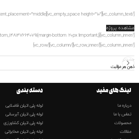
[/vc_column_text][vc_empty_space height=”10″][vc_row_inner equal_height=”yes” content_placement=”middle”][vc_column_inner width=”5/12″ css=”.vc_custom_1481476631480{margin-bottom: 20px !important;}”]
مشاهده پروژه
[/vc_column_inner][vc_column_inner width=”7/12″ css=”.vc_custom_1481476640791{margin-bottom: 20px !important;}”]
[/vc_column_inner][/vc_row_inner][/vc_column][/vc_row]
جدیدتر
ذهن هر مراقبت
لینک های مفید
دسته بندی
درباره ما
لوله پلی اتیلن فاضلابی
تماس با ما
لوله پلی اتیلن آبرسانی
محصولات
لوله پلی اتیلن کشاورزی
مقالات
لوله پلی اتیلن مخابراتی