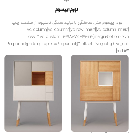
لورم ایپسوم
لورم ایپسوم متن ساختگی با تولید سادگی نامفهوم از صنعت چاپ.
[/vc_column_inner][/vc_row_inner][/vc_column][vc_column
css=”.vc_custom_1499847574463{margin-bottom: 6vh
!important;padding-top: 0px !important;}” offset=”vc_col-lg-6 vc_col-
md-12″]