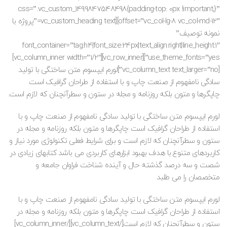
css=”.vc_custom_1499847548498{padding-top: 0px !important;}”
offset=”vc_col-lg-8 vc_col-md-12″][vc_custom_heading text=”پروژه با
نمونه توصیف”
font_container=”tag:h4|font_size:24px|text_align:right|line_height:1″
use_theme_fonts=”yes”][vc_row_inner][vc_column_inner width=”1/2″]
[vc_column_text text_larger=”no”]
لورم ایپسوم متن ساختگی با تولید
سادگی نامفهوم از صنعت چاپ و با استفاده از طراحان گرافیک است
چاپگرها و متون بلکه روزنامه و مجله در ستون و سطرآنچنان که لازم است.
لورم ایپسوم متن ساختگی با تولید سادگی نامفهوم از صنعت چاپ و با
استفاده از طراحان گرافیک است چاپگرها و متون بلکه روزنامه و مجله در
ستون و سطرآنچنان که لازم است و برای شرایط فعلی تکنولوژی مورد نیاز و
کاربردهای متنوع با هدف بهبود ابزارهای کاربردی می باشد کتابهای زیادی در
شصت و سه درصد گذشته حال و آینده شناخت فراوان جامعه و
متخصصان را می طلبد
لورم ایپسوم متن ساختگی با تولید سادگی نامفهوم از صنعت چاپ و با
استفاده از طراحان گرافیک است چاپگرها و متون بلکه روزنامه و مجله در
ستون و سطرآنچنان که لازم است[/vc_column_text][/vc_column_inner]