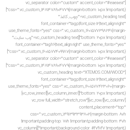
[vc_separator color=”custom” accent_color=”#eaeaea”
css=”.vc_custom_1481478904779{margin-bottom: 10px !important;}”]
[vc_custom_heading text=”چوب, کاغذ”
font_container=”tag:p|font_size:12|text_align:right”
use_theme_fonts=”yes” css=”.vc_custom_1601577398241{margin-
bottom: 20px !important;}”][vc_custom_heading text=”وب سایت”
font_container=”tag:h6|text_align:right” use_theme_fonts=”yes”
css=”.vc_custom_1601577409987{margin-bottom: 10px !important;}”]
[vc_separator color=”custom” accent_color=”#eaeaea”
css=”.vc_custom_1481478904779{margin-bottom: 10px !important;}”]
[vc_custom_heading text=”XTEMOS.COM/WOOD”
font_container=”tag:p|font_size:12|text_align:right”
use_theme_fonts=”yes” css=”.vc_custom_1601577423060{margin-
bottom: 20px !important;}”][/vc_column_inner][/vc_row_inner]
[/vc_column][/vc_row][vc_row full_width=”stretch_row”
content_placement=”top”
css=”.vc_custom_1491393393802{margin-bottom: 8vh
!important;padding-top: 7vh !important;padding-bottom: 4vh
!important;background-color: #f7f7f7 !important;}”][vc_column