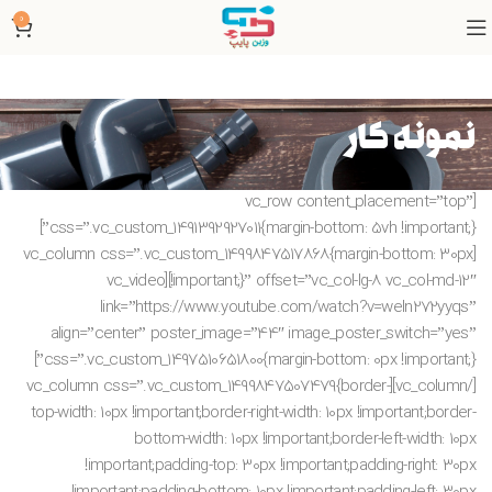
0
نمونه کار
[vc_row content_placement=”top”
css=”.vc_custom_1491392927011{margin-bottom: 5vh !important;}”]
[vc_column css=”.vc_custom_1499847517868{margin-bottom: 30px
!important;}” offset=”vc_col-lg-8 vc_col-md-12″][vc_video
link=”https://www.youtube.com/watch?v=weIn272yyqs”
align=”center” poster_image=”44″ image_poster_switch=”yes”
css=”.vc_custom_1497510651800{margin-bottom: 0px !important;}”]
[/vc_column][vc_column css=”.vc_custom_1499847507479{border-
top-width: 10px !important;border-right-width: 10px !important;border-
bottom-width: 10px !important;border-left-width: 10px
!important;padding-top: 30px !important;padding-right: 30px