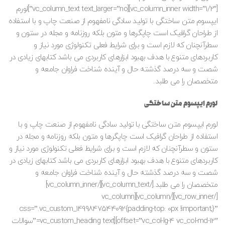
[vc_column_inner width=”1/2″][vc_column_text text_larger=”no”]لورم
ایپسوم متن ساختگی با تولید سادگی نامفهوم از صنعت چاپ و با استفاده
از طراحان گرافیک است چاپگرها و متون بلکه روزنامه و مجله در ستون و
سطرآنچنان که لازم است و برای شرایط فعلی تکنولوژی مورد نیاز و
کاربردهای متنوع با هدف بهبود ابزارهای کاربردی می باشد کتابهای زیادی در
شصت و سه درصد گذشته حال و آینده شناخت فراوان جامعه و
متخصصان را می طلبد.
لورم ایپسوم متن ساختگی
لورم ایپسوم متن ساختگی با تولید سادگی نامفهوم از صنعت چاپ و با
استفاده از طراحان گرافیک است چاپگرها و متون بلکه روزنامه و مجله در
ستون و سطرآنچنان که لازم است و برای شرایط فعلی تکنولوژی مورد نیاز و
کاربردهای متنوع با هدف بهبود ابزارهای کاربردی می باشد کتابهای زیادی در
شصت و سه درصد گذشته حال و آینده شناخت فراوان جامعه و
متخصصان را می طلبد.[/vc_column_text][/vc_column_inner]
[/vc_row_inner][/vc_column][vc_column
css=”.vc_custom_1499847544092{padding-top: 0px !important;}”
offset=”vc_col-lg-4 vc_col-md-12″][vc_custom_heading text=”سوالات