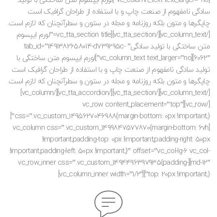
[vc_column_text text_larger=”no”]لورم ایپسوم متن ساختگی با تولید
سادگی نامفهوم از صنعت چاپ و با استفاده از طراحان گرافیک است
چاپگرها و متون بلکه روزنامه و مجله در ستون و سطرآنچنان که لازم است.
[/vc_column_text][/vc_tta_section][vc_tta_section title=”لورم ایپسوم
متن ساختگی با تولید سادگی” tab_id=”1491382658014-d739295c-
6062″][vc_column_text text_larger=”no”]لورم ایپسوم متن ساختگی با
تولید سادگی نامفهوم از صنعت چاپ و با استفاده از طراحان گرافیک است
چاپگرها و متون بلکه روزنامه و مجله در ستون و سطرآنچنان که لازم است.
[/vc_column_text][/vc_tta_section][/vc_tta_accordion][/vc_column]
[/vc_row][vc_row content_placement=”top”
css=”.vc_custom_1495627046988{margin-bottom: 0px !important;}”]
[vc_column css=”.vc_custom_1499847577870{margin-bottom: 6vh
!important;padding-top: 0px !important;padding-right: 50px
!important;padding-left: 50px !important;}” offset=”vc_col-lg-6 vc_col-
md-12″][vc_row_inner css=”.vc_custom_1494496397935{padding-
top: 20px !important;}”][vc_column_inner width=”1/2″]