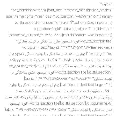
متداول”
font_container=”tag:h4|font_size:24px|text_align:right|line_height:1″
use_theme_fonts=”yes” css=”.vc_custom_1601577442504{margin-
bottom: 5px !important;}”][vc_tta_accordion c_icon=”chevron”
c_position=”right” active_section=”1″ no_fill=”true”
css=”.vc_custom_1491382118820{margin-bottom: 0px !important;}”]
[vc_tta_section title=”لورم ایپسوم متن ساختگی با تولید سادگی”
tab_id=”1491382657382-691e4aed-0eda”][vc_column_text
text_larger=”no”]لورم ایپسوم متن ساختگی با تولید سادگی نامفهوم از
صنعت چاپ و با استفاده از طراحان گرافیک است چاپگرها و متون بلکه
روزنامه و مجله در ستون و سطرآنچنان که لازم است.[/vc_column_text]
[/vc_tta_section][vc_tta_section title=”لورم ایپسوم متن ساختگی با
تولید سادگی” tab_id=”1491382657588-aa37df4c-cc44″]
[vc_column_text text_larger=”no”]لورم ایپسوم متن ساختگی با تولید
سادگی نامفهوم از صنعت چاپ و با استفاده از طراحان گرافیک است
چاپگرها و متون بلکه روزنامه و مجله در ستون و سطرآنچنان که لازم است.
[/vc_column_text][/vc_tta_section][vc_tta_section title=”لورم ایپسوم
متن ساختگی با تولید سادگی” tab_id=”1491382657796-6967496f-5501″]