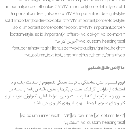
!important;padding-bottom: 10px !important;padding-left: 30px
!important;border-left-color: #f7f7f7 !important;border-left-style: solid
!important;border-right-color: #f7f7f7 !important;border-right-style:
solid !important;border-top-color: #f7f7f7 !important;border-top-style:
solid !important;border-bottom-color: #f7f7f7 !important;border-
bottom-style: solid !important;}” offset=”vc_col-lg-4 vc_col-md-12″]
[vc_custom_heading text=”آخرین کار ما”
font_container=”tag:h4|font_size:38px|text_align:right|line_height:1″
use_theme_fonts=”yes”][vc_column_text text_larger=”no”]
ما آژانس خلاق هستیم
لورم ایپسوم متن ساختگی با تولید سادگی نامفهوم از صنعت چاپ و با
استفاده از طراحان گرافیک است چاپگرها و متون بلکه روزنامه و مجله در
ستون و سطرآنچنان که لازم است و برای شرایط فعلی تکنولوژی مورد نیاز و
کاربردهای متنوع با هدف بهبود ابزارهای کاربردی می باشد.
[/vc_column_text][vc_row_inner][vc_column_inner width=”1/2″]
[vc_custom_heading text=”مشتری”